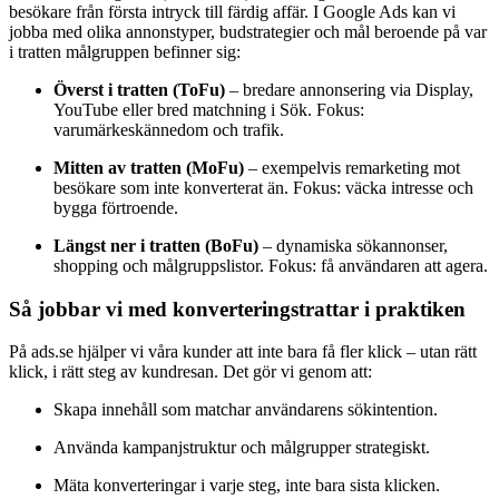
besökare från första intryck till färdig affär. I Google Ads kan vi
jobba med olika annonstyper, budstrategier och mål beroende på var
i tratten målgruppen befinner sig:
Överst i tratten (ToFu)
– bredare annonsering via Display,
YouTube eller bred matchning i Sök. Fokus:
varumärkeskännedom och trafik.
Mitten av tratten (MoFu)
– exempelvis remarketing mot
besökare som inte konverterat än. Fokus: väcka intresse och
bygga förtroende.
Längst ner i tratten (BoFu)
– dynamiska sökannonser,
shopping och målgruppslistor. Fokus: få användaren att agera.
Så jobbar vi med konverteringstrattar i praktiken
På ads.se hjälper vi våra kunder att inte bara få fler klick – utan rätt
klick, i rätt steg av kundresan. Det gör vi genom att:
Skapa innehåll som matchar användarens sökintention.
Använda kampanjstruktur och målgrupper strategiskt.
Mäta konverteringar i varje steg, inte bara sista klicken.