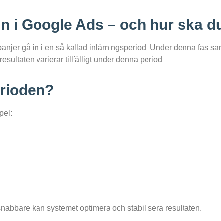
en i Google Ads – och hur ska d
njer gå in i en så kallad inlärningsperiod. Under denna fas sam
esultaten varierar tillfälligt under denna period
erioden?
pel:
o snabbare kan systemet optimera och stabilisera resultaten.