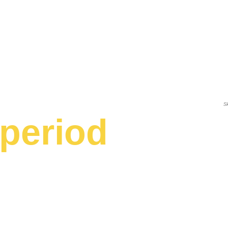
S
speriod