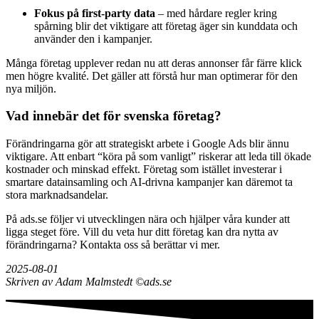
Fokus på first-party data
– med hårdare regler kring
spårning blir det viktigare att företag äger sin kunddata och
använder den i kampanjer.
Många företag upplever redan nu att deras annonser får färre klick
men högre kvalité. Det gäller att förstå hur man optimerar för den
nya miljön.
Vad innebär det för svenska företag?
Förändringarna gör att strategiskt arbete i Google Ads blir ännu
viktigare. Att enbart “köra på som vanligt” riskerar att leda till ökade
kostnader och minskad effekt. Företag som istället investerar i
smartare datainsamling och AI-drivna kampanjer kan däremot ta
stora marknadsandelar.
På ads.se följer vi utvecklingen nära och hjälper våra kunder att
ligga steget före. Vill du veta hur ditt företag kan dra nytta av
förändringarna? Kontakta oss så berättar vi mer.
2025-08-01
Skriven av Adam Malmstedt ©ads.se