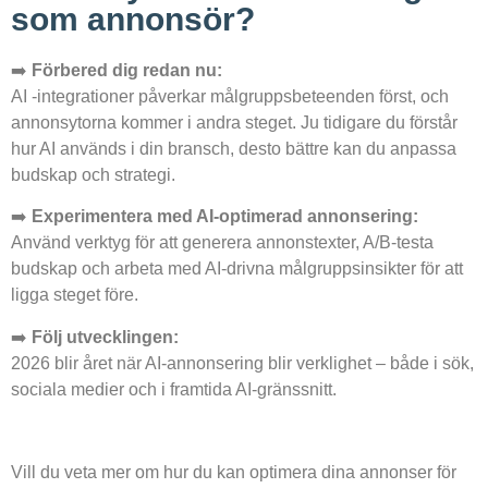
som annonsör?
➡️
Förbered dig redan nu:
AI -integrationer påverkar målgruppsbeteenden först, och
annonsytorna kommer i andra steget. Ju tidigare du förstår
hur AI används i din bransch, desto bättre kan du anpassa
budskap och strategi.
➡️
Experimentera med AI-optimerad annonsering:
Använd verktyg för att generera annonstexter, A/B-testa
budskap och arbeta med AI-drivna målgruppsinsikter för att
ligga steget före.
➡️
Följ utvecklingen:
2026 blir året när AI-annonsering blir verklighet – både i sök,
sociala medier och i framtida AI-gränssnitt.
Vill du veta mer om hur du kan optimera dina annonser för