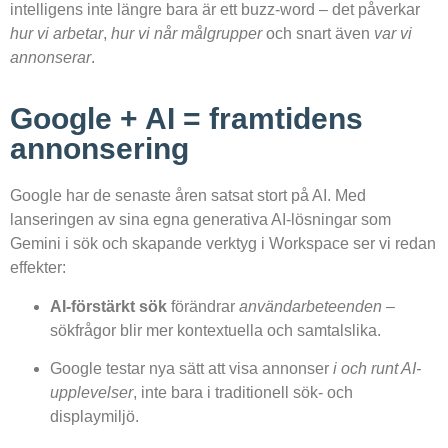
intelligens inte längre bara är ett buzz-word – det påverkar
hur vi arbetar
,
hur vi når målgrupper
och snart även
var vi
annonserar
.
Google + AI = framtidens
annonsering
Google har de senaste åren satsat stort på AI. Med
lanseringen av sina egna generativa AI-lösningar som
Gemini i sök och skapande verktyg i Workspace ser vi redan
effekter:
AI-förstärkt sök
förändrar
användarbeteenden
–
sökfrågor blir mer kontextuella och samtalslika.
Google testar nya sätt att visa annonser
i och runt AI-
upplevelser
, inte bara i traditionell sök- och
displaymiljö.