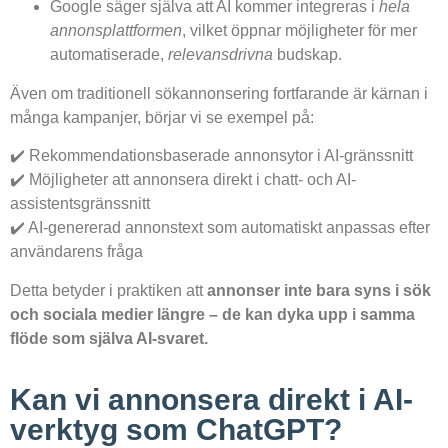
Google säger själva att AI kommer integreras i
hela
annonsplattformen
, vilket öppnar möjligheter för mer
automatiserade,
relevansdrivna
budskap.
Även om traditionell sökannonsering fortfarande är kärnan i
många kampanjer, börjar vi se exempel på:
✔️ Rekommendationsbaserade annonsytor i AI-gränssnitt
✔️ Möjligheter att annonsera direkt i chatt- och AI-
assistentsgränssnitt
✔️ AI-genererad annonstext som automatiskt anpassas efter
användarens fråga
Detta betyder i praktiken att
annonser inte bara syns i sök
och sociala medier längre – de kan dyka upp i samma
flöde som själva AI-svaret.
Kan vi annonsera direkt i AI-
verktyg som ChatGPT?